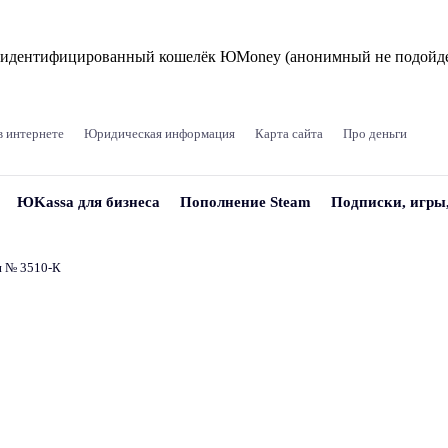
и идентифицированный кошелёк ЮMoney (анонимный не подойде
в интернете
Юридическая информация
Карта сайта
Про деньги
ЮKassa для бизнеса
Пополнение Steam
Подписки, игры
и № 3510‑К