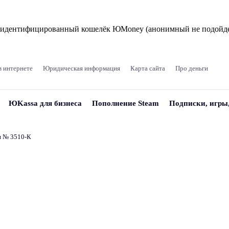
и идентифицированный кошелёк ЮMoney (анонимный не подойде
в интернете
Юридическая информация
Карта сайта
Про деньги
ЮKassa для бизнеса
Пополнение Steam
Подписки, игры
и № 3510‑К