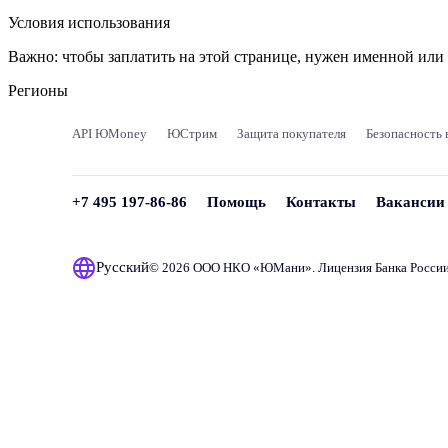
Условия использования
Важно:
чтобы заплатить на этой странице, нужен именной ил
Регионы
API ЮMoney
ЮСтрим
Защита покупателя
Безопасность 
+7 495 197-86-86
Помощь
Контакты
Вакансии
Русский
© 2026 ООО НКО «
ЮМани
». Лицензия Банка Росси