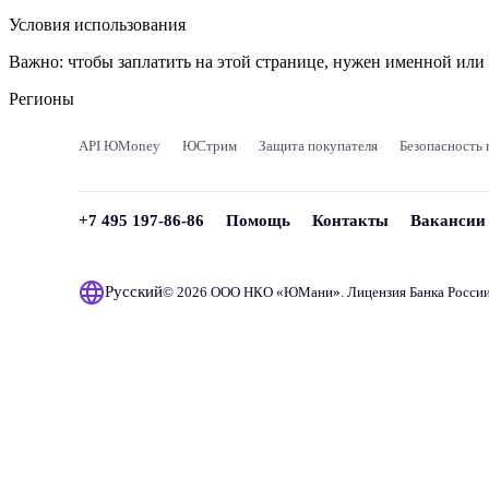
Условия использования
Важно:
чтобы заплатить на этой странице, нужен именной ил
Регионы
API ЮMoney
ЮСтрим
Защита покупателя
Безопасность 
+7 495 197-86-86
Помощь
Контакты
Вакансии
Русский
© 2026 ООО НКО «
ЮМани
». Лицензия Банка Росси