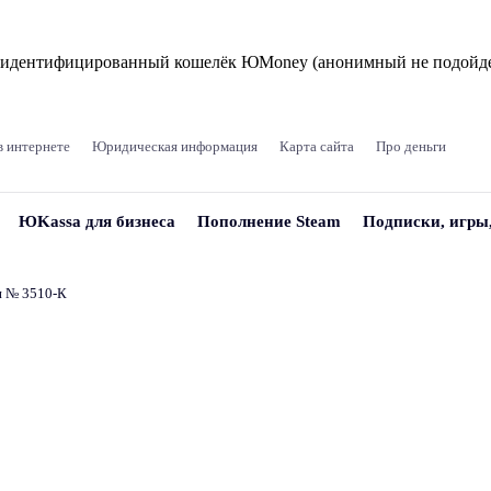
и идентифицированный кошелёк ЮMoney (анонимный не подойде
в интернете
Юридическая информация
Карта сайта
Про деньги
ЮKassa для бизнеса
Пополнение Steam
Подписки, игры
и № 3510‑К