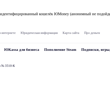
и идентифицированный кошелёк ЮMoney (анонимный не подойде
в интернете
Юридическая информация
Карта сайта
Про деньги
ЮKassa для бизнеса
Пополнение Steam
Подписки, игры
и № 3510‑К