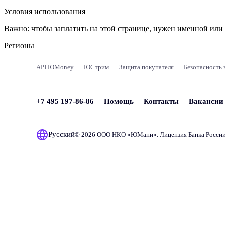
Условия использования
Важно:
чтобы заплатить на этой странице, нужен именной ил
Регионы
API ЮMoney
ЮСтрим
Защита покупателя
Безопасность 
+7 495 197-86-86
Помощь
Контакты
Вакансии
Русский
© 2026 ООО НКО «
ЮМани
». Лицензия Банка Росси