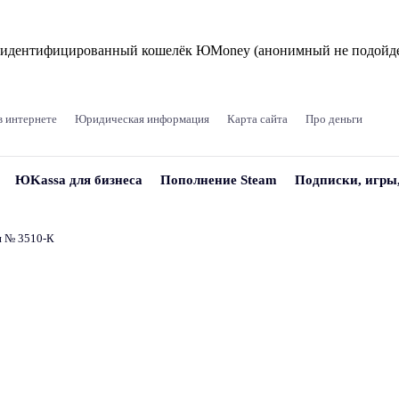
и идентифицированный кошелёк ЮMoney (анонимный не подойде
в интернете
Юридическая информация
Карта сайта
Про деньги
ЮKassa для бизнеса
Пополнение Steam
Подписки, игры
и № 3510‑К