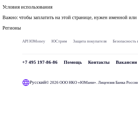
Условия использования
Важно:
чтобы заплатить на этой странице, нужен именной ил
Регионы
API ЮMoney
ЮСтрим
Защита покупателя
Безопасность 
+7 495 197-86-86
Помощь
Контакты
Вакансии
Русский
© 2026 ООО НКО «
ЮМани
». Лицензия Банка Росси