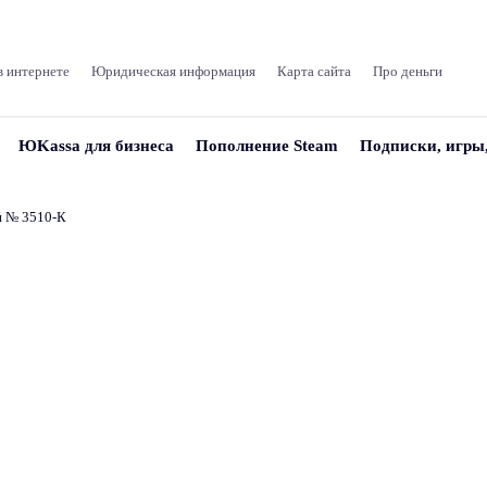
в интернете
Юридическая информация
Карта сайта
Про деньги
ЮKassa для бизнеса
Пополнение Steam
Подписки, игры
и № 3510‑К