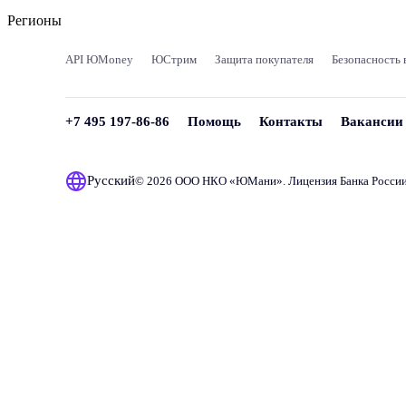
Регионы
API ЮMoney
ЮСтрим
Защита покупателя
Безопасность 
+7 495 197-86-86
Помощь
Контакты
Вакансии
Русский
© 2026 ООО НКО «
ЮМани
». Лицензия Банка Росси