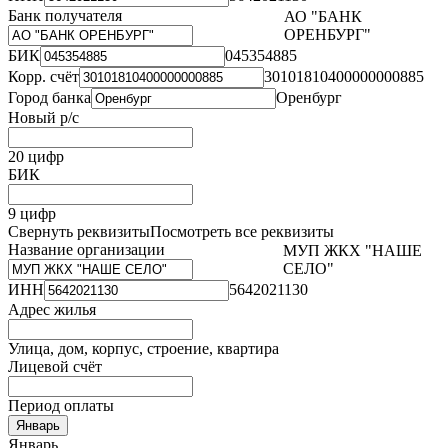
Банк получателя
АО "БАНК
ОРЕНБУРГ"
БИК
045354885
Корр. счёт
30101810400000000885
Город банка
Оренбург
Новый р/с
20 цифр
БИК
9 цифр
Свернуть реквизиты
Посмотреть все реквизиты
Название организации
МУП ЖКХ "НАШЕ
СЕЛО"
ИНН
5642021130
Адрес жилья
Улица, дом, корпус, строение, квартира
Лицевой счёт
Период оплаты
Январь
Январь