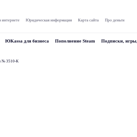
в интернете
Юридическая информация
Карта сайта
Про деньги
ЮKassa для бизнеса
Пополнение Steam
Подписки, игры
и № 3510‑К