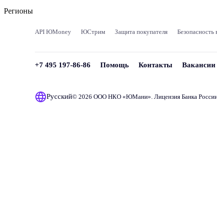
Регионы
API ЮMoney
ЮСтрим
Защита покупателя
Безопасность 
+7 495 197-86-86
Помощь
Контакты
Вакансии
Русский
© 2026 ООО НКО «
ЮМани
». Лицензия Банка Росси