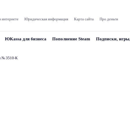
в интернете
Юридическая информация
Карта сайта
Про деньги
ЮKassa для бизнеса
Пополнение Steam
Подписки, игры
и № 3510‑К