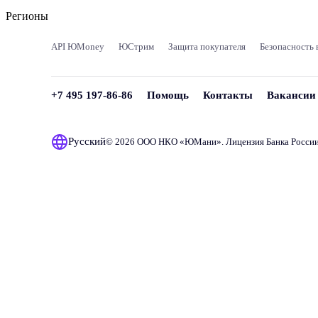
Регионы
API ЮMoney
ЮСтрим
Защита покупателя
Безопасность 
+7 495 197-86-86
Помощь
Контакты
Вакансии
Русский
© 2026 ООО НКО «
ЮМани
». Лицензия Банка Росси