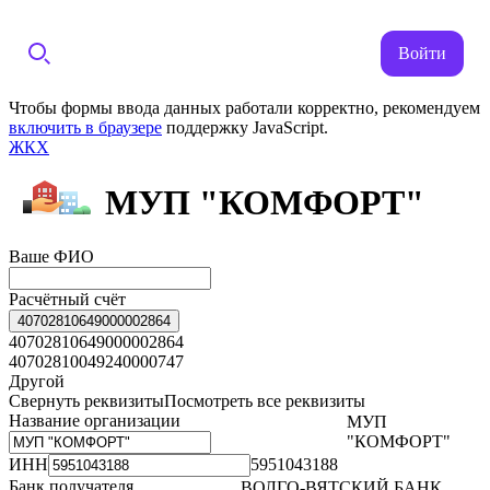
Войти
Чтобы формы ввода данных работали корректно, рекомендуем
включить в браузере
поддержку JavaScript.
ЖКХ
МУП "КОМФОРТ"
Ваше ФИО
Расчётный счёт
40702810649000002864
40702810649000002864
40702810049240000747
Другой
Свернуть реквизиты
Посмотреть все реквизиты
Название организации
МУП
"КОМФОРТ"
ИНН
5951043188
Банк получателя
ВОЛГО-ВЯТСКИЙ БАНК