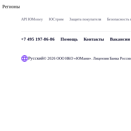
Регионы
API ЮMoney
ЮСтрим
Защита покупателя
Безопасность 
+7 495 197-86-86
Помощь
Контакты
Вакансии
Русский
© 2026 ООО НКО «
ЮМани
». Лицензия Банка Росси