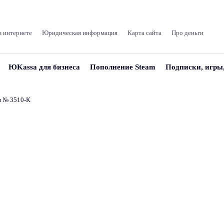
в интернете
Юридическая информация
Карта сайта
Про деньги
ЮKassa для бизнеса
Пополнение Steam
Подписки, игры
и № 3510‑К