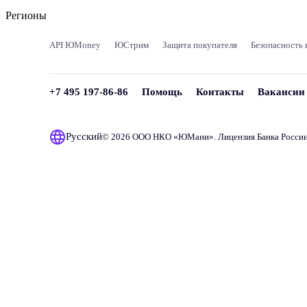
Регионы
API ЮMoney
ЮСтрим
Защита покупателя
Безопасность 
+7 495 197-86-86
Помощь
Контакты
Вакансии
Русский
© 2026 ООО НКО «
ЮМани
». Лицензия Банка Росси