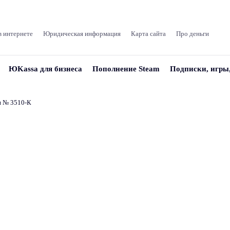
в интернете
Юридическая информация
Карта сайта
Про деньги
ЮKassa для бизнеса
Пополнение Steam
Подписки, игры
и № 3510‑К