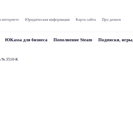
в интернете
Юридическая информация
Карта сайта
Про деньги
ЮKassa для бизнеса
Пополнение Steam
Подписки, игры
и № 3510‑К