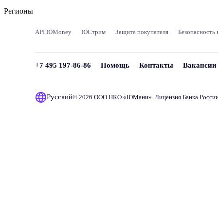
Регионы
API ЮMoney
ЮСтрим
Защита покупателя
Безопасность 
+7 495 197-86-86
Помощь
Контакты
Вакансии
Русский
© 2026 ООО НКО «
ЮМани
». Лицензия Банка Росси