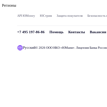
Регионы
API ЮMoney
ЮСтрим
Защита покупателя
Безопасность 
+7 495 197-86-86
Помощь
Контакты
Вакансии
Русский
© 2026 ООО НКО «
ЮМани
». Лицензия Банка Росси