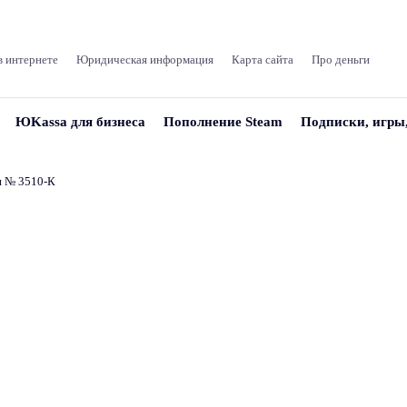
в интернете
Юридическая информация
Карта сайта
Про деньги
ЮKassa для бизнеса
Пополнение Steam
Подписки, игры
и № 3510‑К