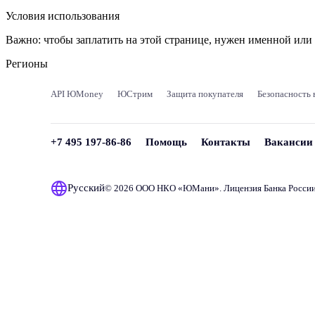
Условия использования
Важно:
чтобы заплатить на этой странице, нужен именной ил
Регионы
API ЮMoney
ЮСтрим
Защита покупателя
Безопасность 
+7 495 197-86-86
Помощь
Контакты
Вакансии
Русский
© 2026 ООО НКО «
ЮМани
». Лицензия Банка Росси