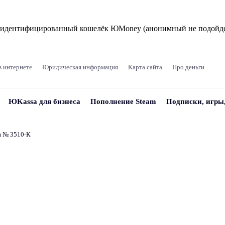
и идентифицированный кошелёк ЮMoney (анонимный не подойде
в интернете
Юридическая информация
Карта сайта
Про деньги
ЮKassa для бизнеса
Пополнение Steam
Подписки, игры
и № 3510‑К