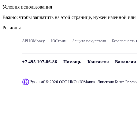
Условия использования
Важно:
чтобы заплатить на этой странице, нужен именной ил
Регионы
API ЮMoney
ЮСтрим
Защита покупателя
Безопасность 
+7 495 197-86-86
Помощь
Контакты
Вакансии
Русский
© 2026 ООО НКО «
ЮМани
». Лицензия Банка Росси