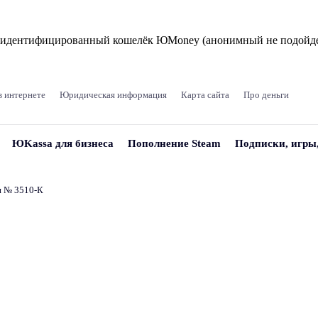
и идентифицированный кошелёк ЮMoney (анонимный не подойде
в интернете
Юридическая информация
Карта сайта
Про деньги
ЮKassa для бизнеса
Пополнение Steam
Подписки, игры
и № 3510‑К