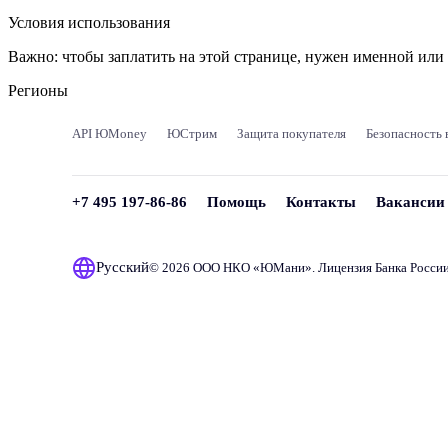
Условия использования
Важно:
чтобы заплатить на этой странице, нужен именной ил
Регионы
API ЮMoney
ЮСтрим
Защита покупателя
Безопасность 
+7 495 197-86-86
Помощь
Контакты
Вакансии
Русский
© 2026 ООО НКО «
ЮМани
». Лицензия Банка Росси