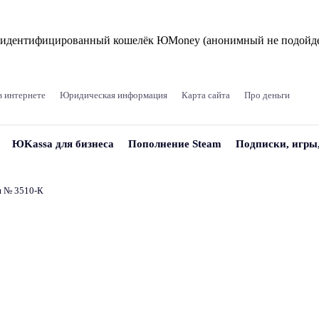
и идентифицированный кошелёк ЮMoney (анонимный не подойде
в интернете
Юридическая информация
Карта сайта
Про деньги
ЮKassa для бизнеса
Пополнение Steam
Подписки, игры
и № 3510‑К