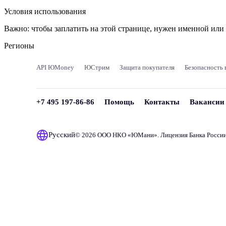
Условия использования
Важно:
чтобы заплатить на этой странице, нужен именной ил
Регионы
API ЮMoney
ЮСтрим
Защита покупателя
Безопасность 
+7 495 197-86-86
Помощь
Контакты
Вакансии
Русский
© 2026 ООО НКО «
ЮМани
». Лицензия Банка Росси