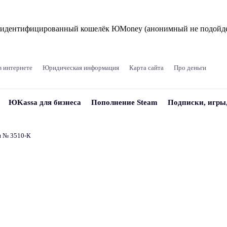
и идентифицированный кошелёк ЮMoney (анонимный не подойде
в интернете
Юридическая информация
Карта сайта
Про деньги
ЮKassa для бизнеса
Пополнение Steam
Подписки, игры
и № 3510‑К