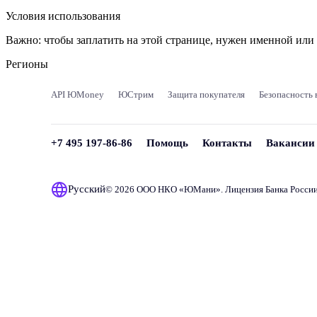
Условия использования
Важно:
чтобы заплатить на этой странице, нужен именной ил
Регионы
API ЮMoney
ЮСтрим
Защита покупателя
Безопасность 
+7 495 197-86-86
Помощь
Контакты
Вакансии
Русский
© 2026 ООО НКО «
ЮМани
». Лицензия Банка Росси