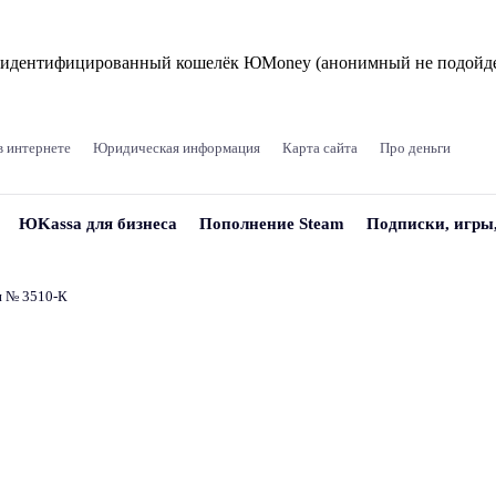
и идентифицированный кошелёк ЮMoney (анонимный не подойде
в интернете
Юридическая информация
Карта сайта
Про деньги
ЮKassa для бизнеса
Пополнение Steam
Подписки, игры
и № 3510‑К