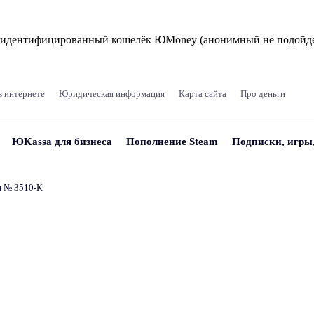
и идентифицированный кошелёк ЮMoney (анонимный не подойде
в интернете
Юридическая информация
Карта сайта
Про деньги
ЮKassa для бизнеса
Пополнение Steam
Подписки, игры
и № 3510‑К