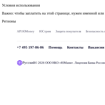
Условия использования
Важно:
чтобы заплатить на этой странице, нужен именной ил
Регионы
API ЮMoney
ЮСтрим
Защита покупателя
Безопасность 
+7 495 197-86-86
Помощь
Контакты
Вакансии
Русский
© 2026 ООО НКО «
ЮМани
». Лицензия Банка Росси