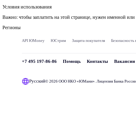
Условия использования
Важно:
чтобы заплатить на этой странице, нужен именной ил
Регионы
API ЮMoney
ЮСтрим
Защита покупателя
Безопасность 
+7 495 197-86-86
Помощь
Контакты
Вакансии
Русский
© 2026 ООО НКО «
ЮМани
». Лицензия Банка Росси