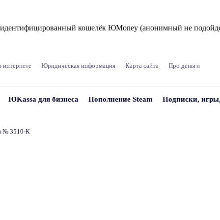
и идентифицированный кошелёк ЮMoney (анонимный не подойде
в интернете
Юридическая информация
Карта сайта
Про деньги
ЮKassa для бизнеса
Пополнение Steam
Подписки, игры
и № 3510‑К