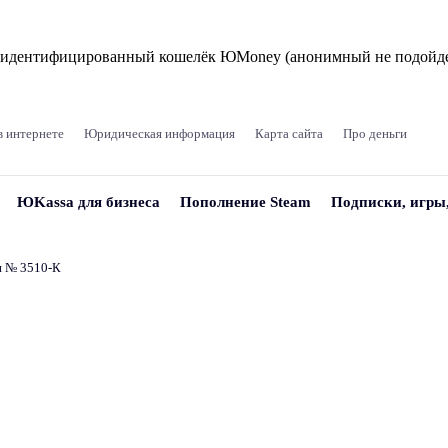
и идентифицированный кошелёк ЮMoney (анонимный не подойде
в интернете
Юридическая информация
Карта сайта
Про деньги
ЮKassa для бизнеса
Пополнение Steam
Подписки, игры
и № 3510‑К