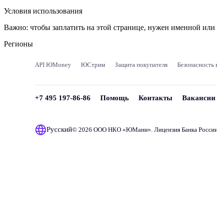
Условия использования
Важно:
чтобы заплатить на этой странице, нужен именной ил
Регионы
API ЮMoney
ЮСтрим
Защита покупателя
Безопасность 
+7 495 197-86-86
Помощь
Контакты
Вакансии
Русский
© 2026 ООО НКО «
ЮМани
». Лицензия Банка Росси