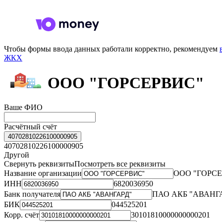
Чтобы формы ввода данных работали корректно, рекомендуем
ЖКХ
ООО "ГОРСЕРВИС"
Ваше ФИО
Расчётный счёт
40702810226100000905
40702810226100000905
Другой
Свернуть реквизиты
Посмотреть все реквизиты
Название организации
ООО "ГОРС
ИНН
6820036950
Банк получателя
ПАО АКБ "АВАНГ
БИК
044525201
Корр. счёт
30101810000000000201