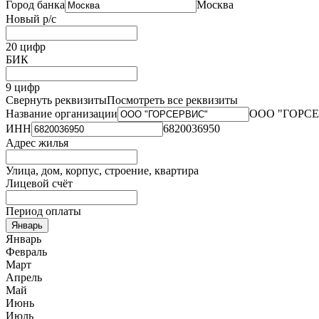
Город банка
Москва
Новый р/с
20 цифр
БИК
9 цифр
Свернуть реквизиты
Посмотреть все реквизиты
Название организации
ООО "ГОРС
ИНН
6820036950
Адрес жилья
Улица, дом, корпус, строение, квартира
Лицевой счёт
Период оплаты
Январь
Январь
Февраль
Март
Апрель
Май
Июнь
Июль