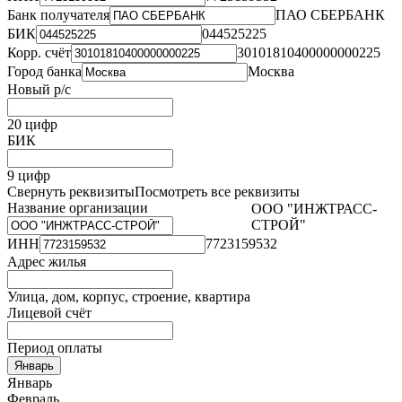
Банк получателя
ПАО СБЕРБАНК
БИК
044525225
Корр. счёт
30101810400000000225
Город банка
Москва
Новый р/с
20 цифр
БИК
9 цифр
Свернуть реквизиты
Посмотреть все реквизиты
Название организации
ООО "ИНЖТРАСС-
СТРОЙ"
ИНН
7723159532
Адрес жилья
Улица, дом, корпус, строение, квартира
Лицевой счёт
Период оплаты
Январь
Январь
Февраль