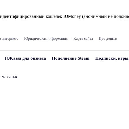
и идентифицированный кошелёк ЮMoney (анонимный не подойде
в интернете
Юридическая информация
Карта сайта
Про деньги
ЮKassa для бизнеса
Пополнение Steam
Подписки, игры
и № 3510‑К