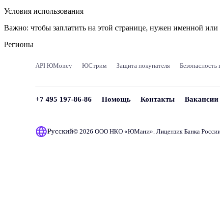
Условия использования
Важно:
чтобы заплатить на этой странице, нужен именной ил
Регионы
API ЮMoney
ЮСтрим
Защита покупателя
Безопасность 
+7 495 197-86-86
Помощь
Контакты
Вакансии
Русский
© 2026 ООО НКО «
ЮМани
». Лицензия Банка Росси