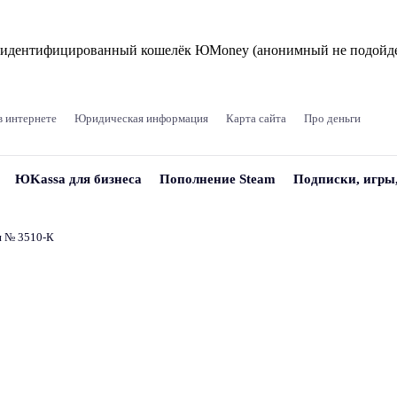
и идентифицированный кошелёк ЮMoney (анонимный не подойде
в интернете
Юридическая информация
Карта сайта
Про деньги
ЮKassa для бизнеса
Пополнение Steam
Подписки, игры
и № 3510‑К