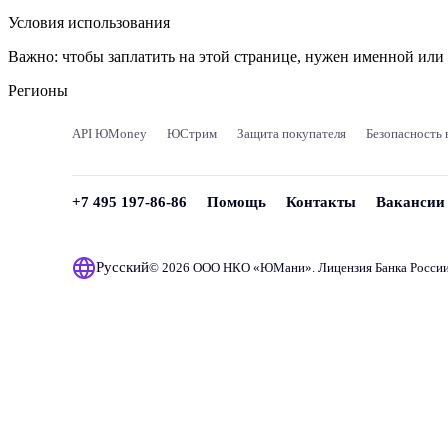
Условия использования
Важно:
чтобы заплатить на этой странице, нужен именной ил
Регионы
API ЮMoney
ЮСтрим
Защита покупателя
Безопасность 
+7 495 197-86-86
Помощь
Контакты
Вакансии
Русский
© 2026 ООО НКО «
ЮМани
». Лицензия Банка Росси