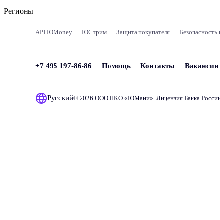
Регионы
API ЮMoney
ЮСтрим
Защита покупателя
Безопасность 
+7 495 197-86-86
Помощь
Контакты
Вакансии
Русский
© 2026 ООО НКО «
ЮМани
». Лицензия Банка Росси