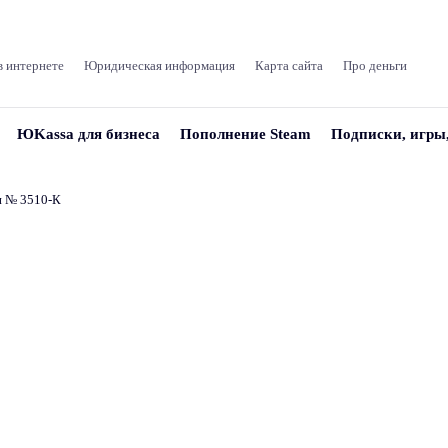
в интернете
Юридическая информация
Карта сайта
Про деньги
ЮKassa для бизнеса
Пополнение Steam
Подписки, игры
и № 3510‑К