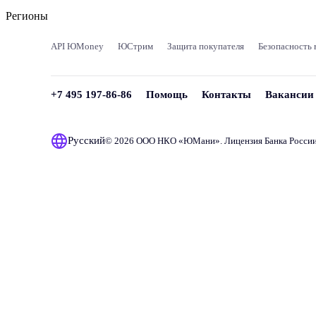
Регионы
API ЮMoney
ЮСтрим
Защита покупателя
Безопасность 
+7 495 197-86-86
Помощь
Контакты
Вакансии
Русский
© 2026 ООО НКО «
ЮМани
». Лицензия Банка Росси