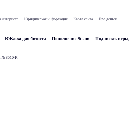
в интернете
Юридическая информация
Карта сайта
Про деньги
ЮKassa для бизнеса
Пополнение Steam
Подписки, игры
и № 3510‑К