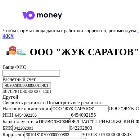
Чтобы формы ввода данных работали корректно, рекомендуем
ЖКХ
ООО "ЖУК САРАТОВ"
Ваше ФИО
Расчётный счёт
40702810303000011401
40702810303000011401
Другой
Свернуть реквизиты
Посмотреть все реквизиты
Название организации
ООО "ЖУК 
ИНН
6454092155
Банк получателя
ПРИВОЛЖСКИЙ Ф
БИК
042202803
Корр. счёт
30101810700000000803