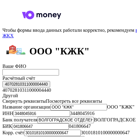
Чтобы формы ввода данных работали корректно, рекомендуем
ЖКХ
ООО "КЖК"
Ваше ФИО
Расчётный счёт
40702810311000004440
40702810311000004440
Другой
Свернуть реквизиты
Посмотреть все реквизиты
Название организации
ООО "КЖК"
ИНН
3448045916
Банк получателя
ВОЛГОГРАДСКОЕ 
БИК
041806647
Корр. счёт
30101810100000000647