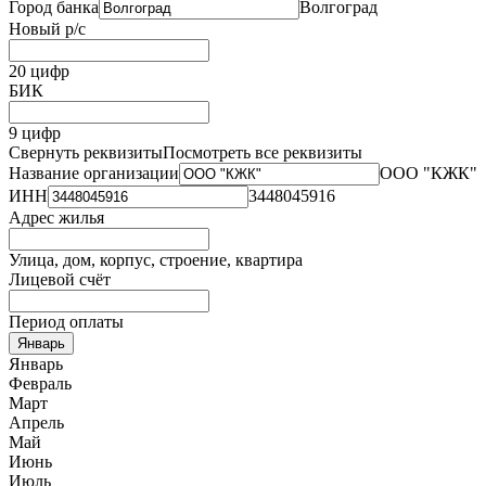
Город банка
Волгоград
Новый р/с
20 цифр
БИК
9 цифр
Свернуть реквизиты
Посмотреть все реквизиты
Название организации
ООО "КЖК"
ИНН
3448045916
Адрес жилья
Улица, дом, корпус, строение, квартира
Лицевой счёт
Период оплаты
Январь
Январь
Февраль
Март
Апрель
Май
Июнь
Июль