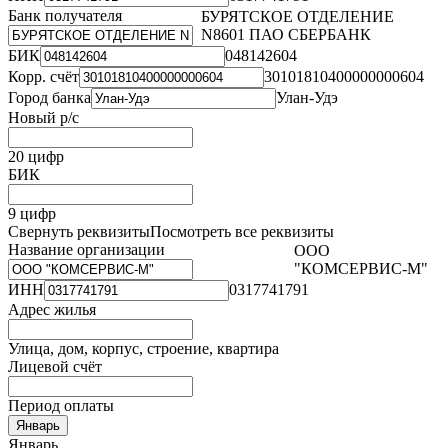
Банк получателя
БУРЯТСКОЕ ОТДЕЛЕНИЕ
N8601 ПАО СБЕРБАНК
БИК
048142604
Корр. счёт
30101810400000000604
Город банка
Улан-Удэ
Новый р/с
20 цифр
БИК
9 цифр
Свернуть реквизиты
Посмотреть все реквизиты
Название организации
ООО
"КОМСЕРВИС-М"
ИНН
0317741791
Адрес жилья
Улица, дом, корпус, строение, квартира
Лицевой счёт
Период оплаты
Январь
Январь