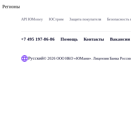
Регионы
API ЮMoney
ЮСтрим
Защита покупателя
Безопасность 
+7 495 197-86-86
Помощь
Контакты
Вакансии
Русский
© 2026 ООО НКО «
ЮМани
». Лицензия Банка Росси