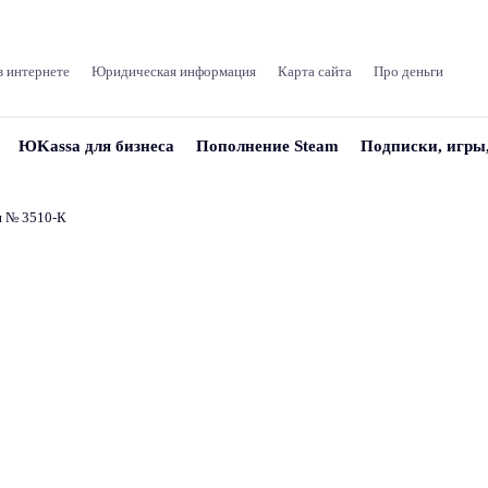
в интернете
Юридическая информация
Карта сайта
Про деньги
ЮKassa для бизнеса
Пополнение Steam
Подписки, игры
и № 3510‑К