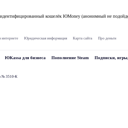
и идентифицированный кошелёк ЮMoney (анонимный не подойде
в интернете
Юридическая информация
Карта сайта
Про деньги
ЮKassa для бизнеса
Пополнение Steam
Подписки, игры
и № 3510‑К