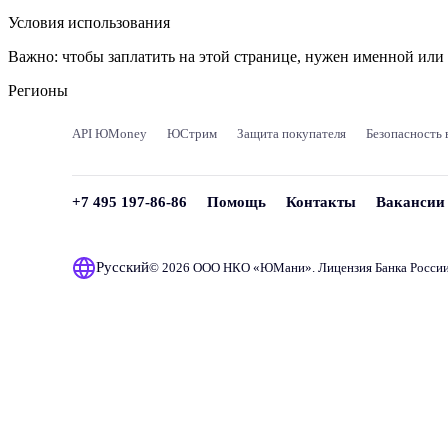
Условия использования
Важно:
чтобы заплатить на этой странице, нужен именной ил
Регионы
API ЮMoney
ЮСтрим
Защита покупателя
Безопасность 
+7 495 197-86-86
Помощь
Контакты
Вакансии
Русский
© 2026 ООО НКО «
ЮМани
». Лицензия Банка Росси