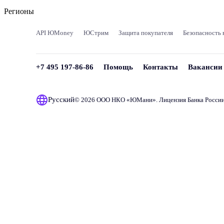
Регионы
API ЮMoney
ЮСтрим
Защита покупателя
Безопасность 
+7 495 197-86-86
Помощь
Контакты
Вакансии
Русский
© 2026 ООО НКО «
ЮМани
». Лицензия Банка Росси