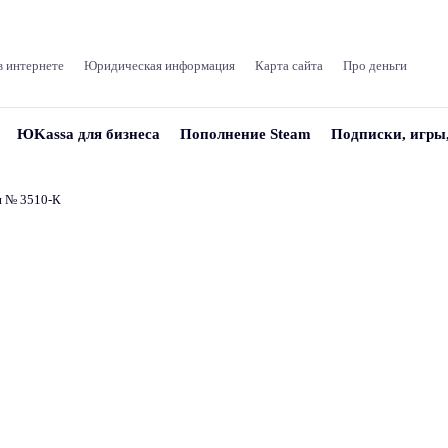
в интернете
Юридическая информация
Карта сайта
Про деньги
ЮKassa для бизнеса
Пополнение Steam
Подписки, игры
и № 3510‑К