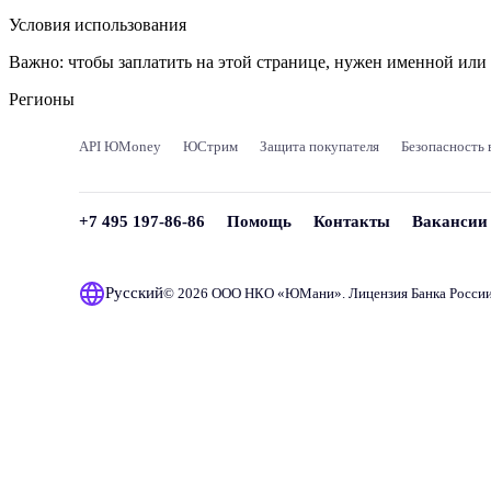
Условия использования
Важно:
чтобы заплатить на этой странице, нужен именной ил
Регионы
API ЮMoney
ЮСтрим
Защита покупателя
Безопасность 
+7 495 197-86-86
Помощь
Контакты
Вакансии
Русский
© 2026 ООО НКО «
ЮМани
». Лицензия Банка Росси