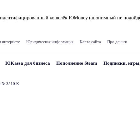
и идентифицированный кошелёк ЮMoney (анонимный не подойде
в интернете
Юридическая информация
Карта сайта
Про деньги
ЮKassa для бизнеса
Пополнение Steam
Подписки, игры
и № 3510‑К