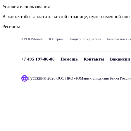
Условия использования
Важно:
чтобы заплатить на этой странице, нужен именной ил
Регионы
API ЮMoney
ЮСтрим
Защита покупателя
Безопасность 
+7 495 197-86-86
Помощь
Контакты
Вакансии
Русский
© 2026 ООО НКО «
ЮМани
». Лицензия Банка Росси