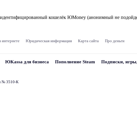
и идентифицированный кошелёк ЮMoney (анонимный не подойде
в интернете
Юридическая информация
Карта сайта
Про деньги
ЮKassa для бизнеса
Пополнение Steam
Подписки, игры
и № 3510‑К