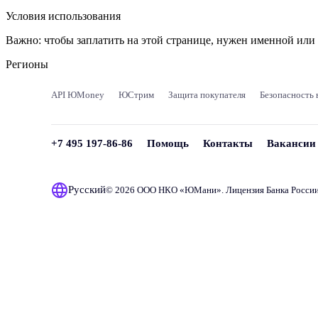
Условия использования
Важно:
чтобы заплатить на этой странице, нужен именной ил
Регионы
API ЮMoney
ЮСтрим
Защита покупателя
Безопасность 
+7 495 197-86-86
Помощь
Контакты
Вакансии
Русский
© 2026 ООО НКО «
ЮМани
». Лицензия Банка Росси