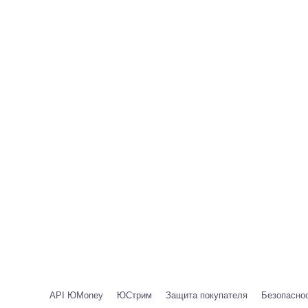
API ЮMoney
ЮСтрим
Защита покупателя
Безопаснос