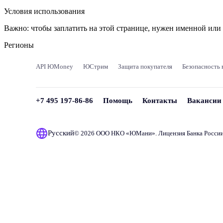
Условия использования
Важно:
чтобы заплатить на этой странице, нужен именной ил
Регионы
API ЮMoney
ЮСтрим
Защита покупателя
Безопасность 
+7 495 197-86-86
Помощь
Контакты
Вакансии
Русский
© 2026 ООО НКО «
ЮМани
». Лицензия Банка Росси