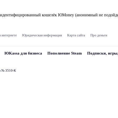
и идентифицированный кошелёк ЮMoney (анонимный не подойде
в интернете
Юридическая информация
Карта сайта
Про деньги
ЮKassa для бизнеса
Пополнение Steam
Подписки, игры
и № 3510‑К