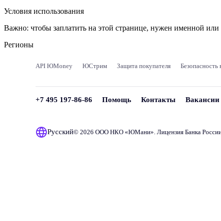
Условия использования
Важно:
чтобы заплатить на этой странице, нужен именной ил
Регионы
API ЮMoney
ЮСтрим
Защита покупателя
Безопасность 
+7 495 197-86-86
Помощь
Контакты
Вакансии
Русский
© 2026 ООО НКО «
ЮМани
». Лицензия Банка Росси