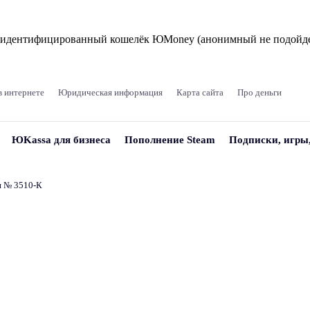
и идентифицированный кошелёк ЮMoney (анонимный не подойде
в интернете
Юридическая информация
Карта сайта
Про деньги
ЮKassa для бизнеса
Пополнение Steam
Подписки, игры
и № 3510‑К