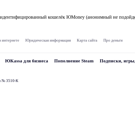
и идентифицированный кошелёк ЮMoney (анонимный не подойде
в интернете
Юридическая информация
Карта сайта
Про деньги
ЮKassa для бизнеса
Пополнение Steam
Подписки, игры
и № 3510‑К