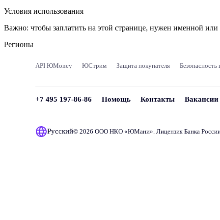
Условия использования
Важно:
чтобы заплатить на этой странице, нужен именной ил
Регионы
API ЮMoney
ЮСтрим
Защита покупателя
Безопасность 
+7 495 197-86-86
Помощь
Контакты
Вакансии
Русский
© 2026 ООО НКО «
ЮМани
». Лицензия Банка Росси