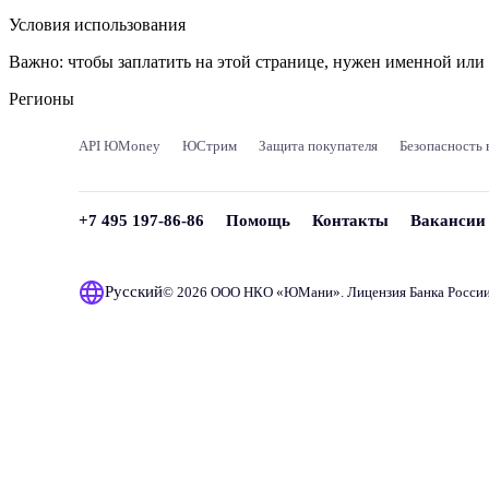
Условия использования
Важно:
чтобы заплатить на этой странице, нужен именной ил
Регионы
API ЮMoney
ЮСтрим
Защита покупателя
Безопасность 
+7 495 197-86-86
Помощь
Контакты
Вакансии
Русский
© 2026 ООО НКО «
ЮМани
». Лицензия Банка Росси