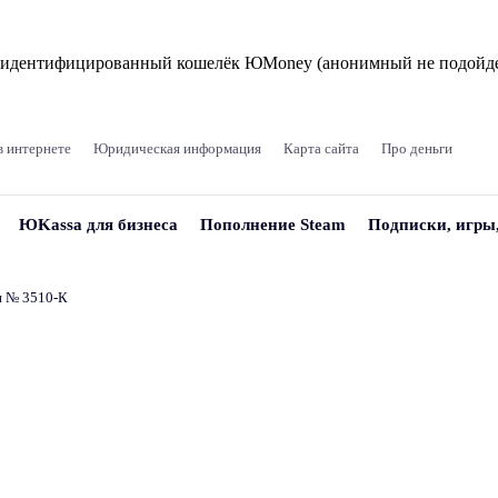
и идентифицированный кошелёк ЮMoney (анонимный не подойде
в интернете
Юридическая информация
Карта сайта
Про деньги
ЮKassa для бизнеса
Пополнение Steam
Подписки, игры
и № 3510‑К