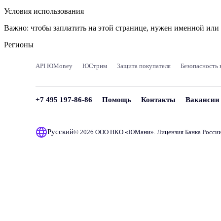
Условия использования
Важно:
чтобы заплатить на этой странице, нужен именной ил
Регионы
API ЮMoney
ЮСтрим
Защита покупателя
Безопасность 
+7 495 197-86-86
Помощь
Контакты
Вакансии
Русский
© 2026 ООО НКО «
ЮМани
». Лицензия Банка Росси