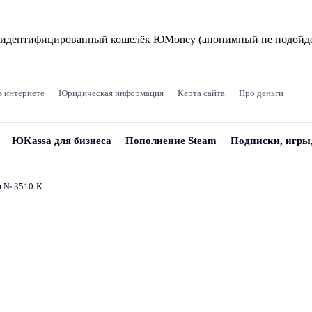
и идентифицированный кошелёк ЮMoney (анонимный не подойде
в интернете
Юридическая информация
Карта сайта
Про деньги
ЮKassa для бизнеса
Пополнение Steam
Подписки, игры
и № 3510‑К