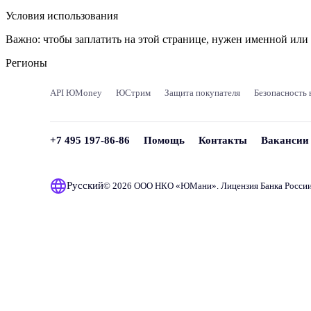
Условия использования
Важно:
чтобы заплатить на этой странице, нужен именной ил
Регионы
API ЮMoney
ЮСтрим
Защита покупателя
Безопасность 
+7 495 197-86-86
Помощь
Контакты
Вакансии
Русский
© 2026 ООО НКО «
ЮМани
». Лицензия Банка Росси