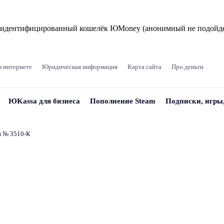
и идентифицированный кошелёк ЮMoney (анонимный не подойде
в интернете
Юридическая информация
Карта сайта
Про деньги
ЮKassa для бизнеса
Пополнение Steam
Подписки, игры
и № 3510‑К