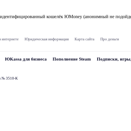
и идентифицированный кошелёк ЮMoney (анонимный не подойде
в интернете
Юридическая информация
Карта сайта
Про деньги
ЮKassa для бизнеса
Пополнение Steam
Подписки, игры
и № 3510‑К