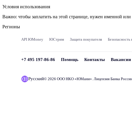
Условия использования
Важно:
чтобы заплатить на этой странице, нужен именной ил
Регионы
API ЮMoney
ЮСтрим
Защита покупателя
Безопасность 
+7 495 197-86-86
Помощь
Контакты
Вакансии
Русский
© 2026 ООО НКО «
ЮМани
». Лицензия Банка Росси