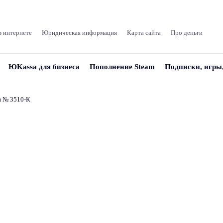
в интернете
Юридическая информация
Карта сайта
Про деньги
ЮKassa для бизнеса
Пополнение Steam
Подписки, игры
и № 3510‑К