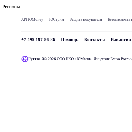
Регионы
API ЮMoney
ЮСтрим
Защита покупателя
Безопасность 
+7 495 197-86-86
Помощь
Контакты
Вакансии
Русский
© 2026 ООО НКО «
ЮМани
». Лицензия Банка Росси