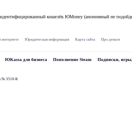
и идентифицированный кошелёк ЮMoney (анонимный не подойде
в интернете
Юридическая информация
Карта сайта
Про деньги
ЮKassa для бизнеса
Пополнение Steam
Подписки, игры
и № 3510‑К