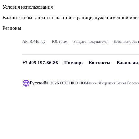
Условия использования
Важно:
чтобы заплатить на этой странице, нужен именной ил
Регионы
API ЮMoney
ЮСтрим
Защита покупателя
Безопасность 
+7 495 197-86-86
Помощь
Контакты
Вакансии
Русский
© 2026 ООО НКО «
ЮМани
». Лицензия Банка Росси