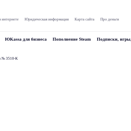
в интернете
Юридическая информация
Карта сайта
Про деньги
ЮKassa для бизнеса
Пополнение Steam
Подписки, игры
и № 3510‑К