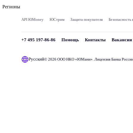
Регионы
API ЮMoney
ЮСтрим
Защита покупателя
Безопасность 
+7 495 197-86-86
Помощь
Контакты
Вакансии
Русский
© 2026 ООО НКО «
ЮМани
». Лицензия Банка Росси