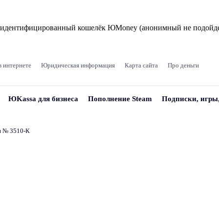
и идентифицированный кошелёк ЮMoney (анонимный не подойде
в интернете
Юридическая информация
Карта сайта
Про деньги
ЮKassa для бизнеса
Пополнение Steam
Подписки, игры
и № 3510‑К