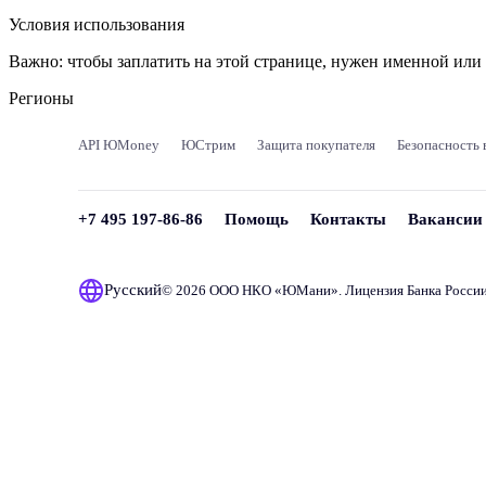
Условия использования
Важно:
чтобы заплатить на этой странице, нужен именной ил
Регионы
API ЮMoney
ЮСтрим
Защита покупателя
Безопасность 
+7 495 197-86-86
Помощь
Контакты
Вакансии
Русский
© 2026 ООО НКО «
ЮМани
». Лицензия Банка Росси