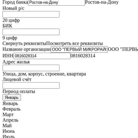
Город банка
Ростов-на-Дону
Новый р/с
20 цифр
БИК
9 цифр
Свернуть реквизиты
Посмотреть все реквизиты
Название организации
ООО "ПЕРВ
ИНН
0816028314
Адрес жилья
Улица, дом, корпус, строение, квартира
Лицевой счёт
Период оплаты
Январь
Январь
Февраль
Март
Апрель
Май
Июнь
Июль